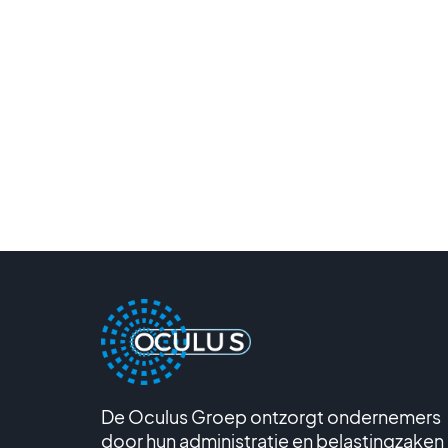
De Oculus Groep ontzorgt ondernemers
door hun administratie en belastingzaken