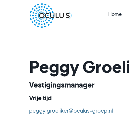
Home
Peggy Groel
Vestigingsmanager
Vrije tijd
peggy.groeliker@oculus-groep.nl