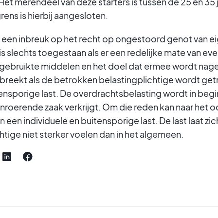
 Het merendeel van deze starters is tussen de 25 en 35 
rens is hierbij aangesloten.
is een inbreuk op het recht op ongestoord genot van 
 is slechts toegestaan als er een redelijke mate van ev
 gebruikte middelen en het doel dat ermee wordt nage
breekt als de betrokken belastingplichtige wordt get
tensporige last. De overdrachtsbelasting wordt in beg
nroerende zaak verkrijgt. Om die reden kan naar het o
n een individuele en buitensporige last. De last laat zic
htige niet sterker voelen dan in het algemeen.