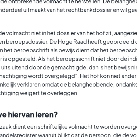
 de ontbrekende volmacht te herstellen. De belang
nderdeel uitmaakt van het rechtbankdossier en wil ge
e volmacht niet in het dossier van het hof zit, aangezie
een beroepsdossier. De Hoge Raad heeft geoordeeld 
 het beroepschrift als bewijs dient dat het beroepsch
is opgesteld. Als het beroepsschrift niet door de indi
itsluitend door de gemachtigde, dan is het bewijs ni
 machtiging wordt overgelegd”. Het hof kon niet ander
nkelijk verklaren omdat de belanghebbende, ondanks
htiging weigert te overleggen.
e hiervan leren?
aak dient een schriftelijke volmacht te worden overg
handelsregister waaruit blijkt dat de persoon, die de v