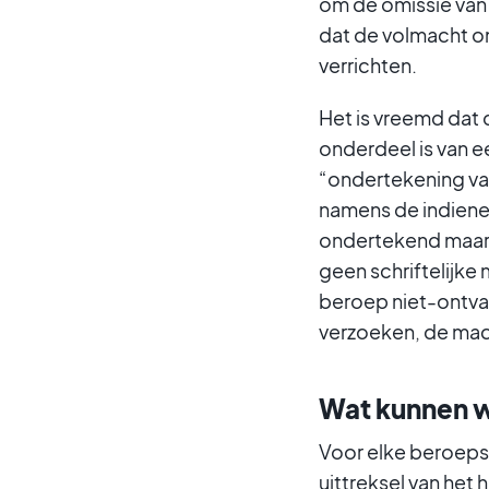
om de omissie van
dat de volmacht o
verrichten.
Het is vreemd dat d
onderdeel is van 
“ondertekening van
namens de indiener 
ondertekend maar u
geen schriftelijke
beroep niet-ontva
verzoeken, de mac
Wat kunnen w
Voor elke beroepsz
uittreksel van het 