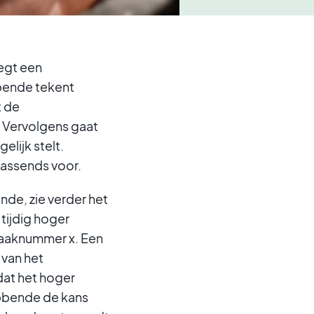
egt een
bbende tekent
t de
 Vervolgens gaat
lijk stelt.
rassends voor.
de, zie verder het
tijdig hoger
zaaknummer x. Een
 van het
dat het hoger
ebbende de kans