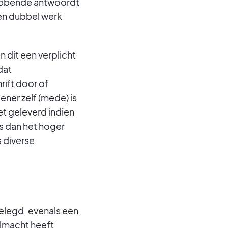
hebbende antwoordt
en dubbel werk
n dit een verplicht
dat
rift door of
ener zelf (mede) is
et geleverd indien
s dan het hoger
 diverse
elegd, evenals een
olmacht heeft