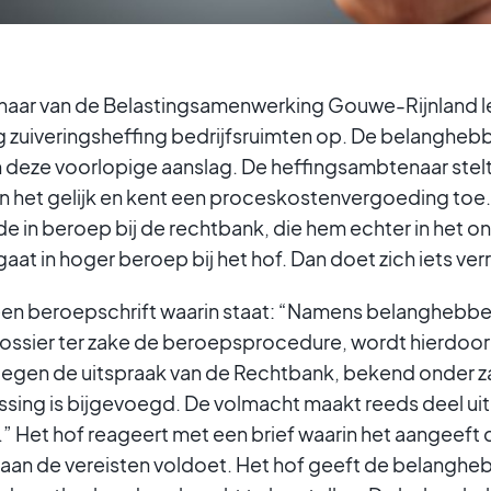
aar van de Belastingsamenwerking Gouwe-Rijnland l
g zuiveringsheffing bedrijfsruimten op. De belanghe
 deze voorlopige aanslag. De heffingsambtenaar stel
 het gelijk en kent een proceskostenvergoeding toe.
in beroep bij de rechtbank, die hem echter in het onge
t in hoger beroep bij het hof. Dan doet zich iets ver
een beroepschrift waarin staat: “Namens belanghebben
ossier ter zake de beroepsprocedure, wordt hierdoor 
tegen de uitspraak van de Rechtbank, bekend onder 
issing is bijgevoegd. De volmacht maakt reeds deel uit
 Het hof reageert met een brief waarin het aangeeft 
t aan de vereisten voldoet. Het hof geeft de belangh