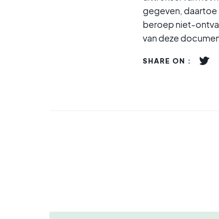
gegeven, daartoe 
beroep niet-ontvan
van deze documente
SHARE ON :