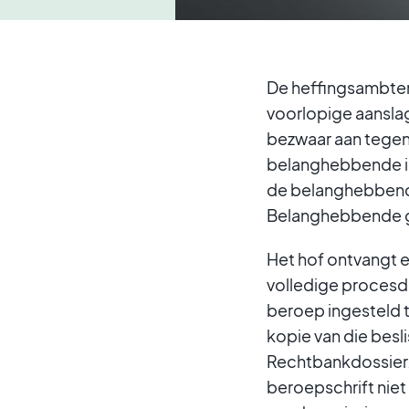
De heffingsambten
voorlopige aansla
bezwaar aan tegen
belanghebbende in
de belanghebbende 
Belanghebbende gaa
Het hof ontvangt 
volledige procesd
beroep ingesteld 
kopie van die besl
Rechtbankdossier.”
beroepschrift nie