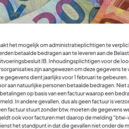
akt het mogelijk om administratieplichtigen te verpl
rden betaalde bedragen aan te leveren aan de Belasti
Uitvoeringsbesluit IB. Inhoudingsplichtigen voor de lo
rsorganisaties zijn aangewezen om deze gegevens te 
 gegevens dient jaarlijks voor 1 februari te gebeuren.
voor aan natuurlijke personen betaalde bedragen. Niet
betalingen op basis van een factuur waarop een bedr
rmeld. In andere gevallen, dus als geen factuur is ver
 een factuur stuurt zonder btw, moeten de gegevens w
geldt ook voor facturen met daarop de melding “btw-
enst het standpunt in dat die gevallen niet onder de 