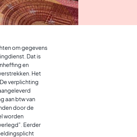
ichten om gegevens
ngdienst. Dat is
onheffing en
verstrekken. Het
 De verplichting
 aangeleverd
ag aan btw van
zonden door de
el worden
verlegd”. Eerder
meldingsplicht