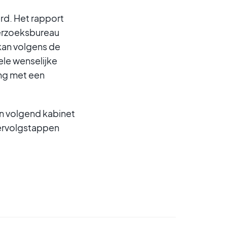
erd. Het rapport
erzoeksbureau
 kan volgens de
ele wenselijke
ing met een
en volgend kabinet
vervolgstappen