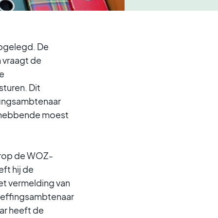
pgelegd. De
 vraagt de
De
turen. Dit
ffingsambtenaar
nghebbende moest
arop de WOZ-
ft hij de
et vermelding van
heffingsambtenaar
ar heeft de