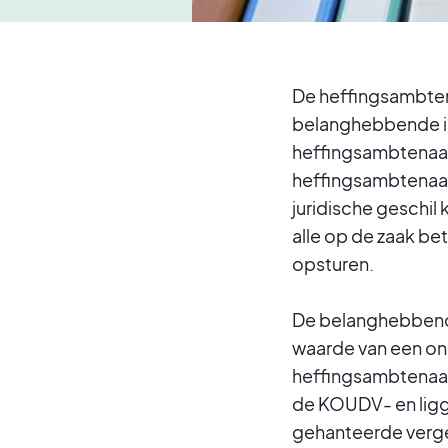
De heffingsambten
belanghebbende is
heffingsambtenaar
heffingsambtenaar 
juridische geschi
alle op de zaak b
opsturen.
De belanghebbend
waarde van een onr
heffingsambtenaar
de KOUDV- en ligg
gehanteerde verge