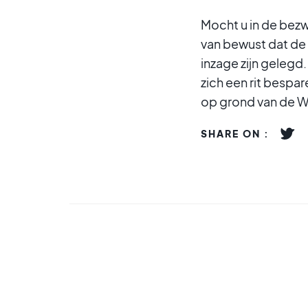
Mocht u in de bezw
van bewust dat de 
inzage zijn geleg
zich een rit besp
op grond van de W
SHARE ON :