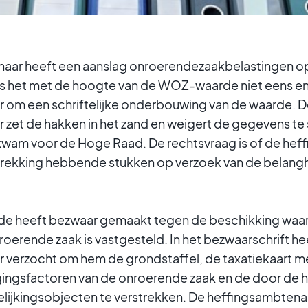
aar heeft een aanslag onroerendezaakbelastingen o
 het met de hoogte van de WOZ-waarde niet eens en
 om een schriftelijke onderbouwing van de waarde. 
zet de hakken in het zand en weigert de gegevens te s
l kwam voor de Hoge Raad. De rechtsvraag is of de he
etrekking hebbende stukken op verzoek van de bela
e heeft bezwaar gemaakt tegen de beschikking wa
oerende zaak is vastgesteld. In het bezwaarschrift hee
 verzocht om hem de grondstaffel, de taxatiekaart m
ingsfactoren van de onroerende zaak en de door de 
lijkingsobjecten te verstrekken. De heffingsambtena