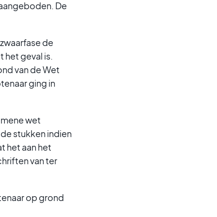
e aangeboden. De
ezwaarfase de
het geval is.
ond van de Wet
enaar ging in
gemene wet
gde stukken indien
t het aan het
hriften van ter
btenaar op grond