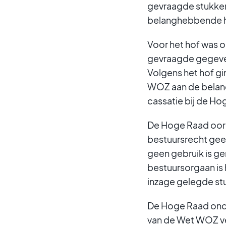
gevraagde stukken 
belanghebbende he
Voor het hof was o
gevraagde gegeven
Volgens het hof g
WOZ aan de belan
cassatie bij de Ho
De Hoge Raad oord
bestuursrecht geen
geen gebruik is ge
bestuursorgaan is h
inzage gelegde st
De Hoge Raad onde
van de Wet WOZ ve