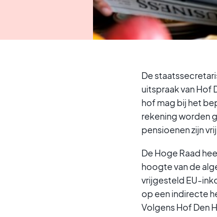
De staatssecretaris
uitspraak van Hof
hof mag bij het b
rekening worden g
pensioenen zijn vri
De Hoge Raad heeft
hoogte van de al
vrijgesteld EU-in
op een indirecte h
Volgens Hof Den H