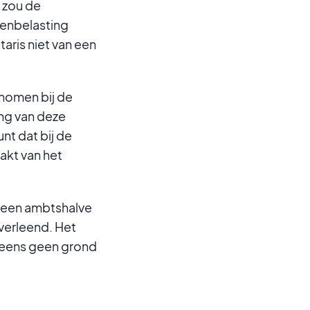
 zou de
tenbelasting
aris niet van een
enomen bij de
ing van deze
nt dat bij de
akt van het
 geen ambtshalve
verleend. Het
eneens geen grond