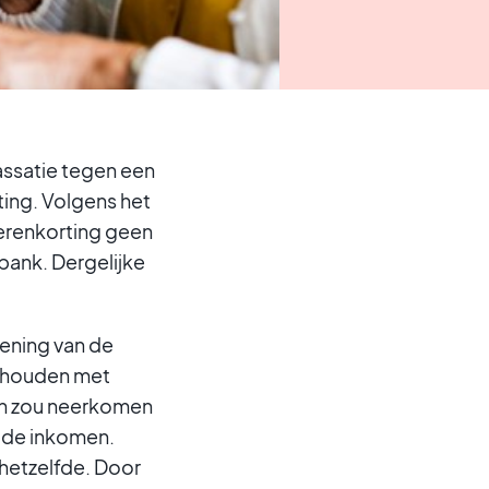
cassatie tegen een
ing. Volgens het
erenkorting geen
ank. Dergelijke
kening van de
ehouden met
en zou neerkomen
elde inkomen.
hetzelfde. Door