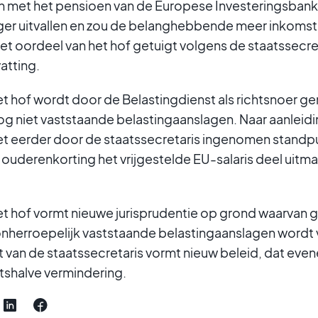
n met het pensioen van de Europese Investeringsbank
ger uitvallen en zou de belanghebbende meer inkoms
t oordeel van het hof getuigt volgens de staatssecret
atting.
et hof wordt door de Belastingdienst als richtsnoer g
g niet vaststaande belastingaanslagen. Naar aanleid
het eerder door de staatssecretaris ingenomen standpu
ouderenkorting het vrijgestelde EU-salaris deel uitma
het hof vormt nieuwe jurisprudentie op grond waarvan
onherroepelijk vaststaande belastingaanslagen wordt 
 van de staatssecretaris vormt nieuw beleid, dat ev
tshalve vermindering.