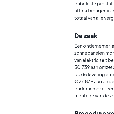
onbelaste prestati
aftrek brengen in 
totaal van alle ve
De zaak
Een ondernemer la
zonnepanelen monte
van elektriciteit 
50.739 aan omzetbe
op de levering en
€ 27.839 aan omzet
ondernemer alleen 
montage van de zo
Procedure vo