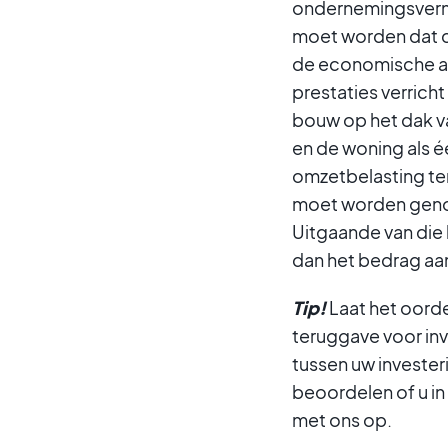
ondernemingsvermo
moet worden dat d
de economische ac
prestaties verrich
bouw op het dak v
en de woning als 
omzetbelasting te
moet worden genom
Uitgaande van die
dan het bedrag aan
Tip!
Laat het oord
teruggave voor inv
tussen uw invester
beoordelen of u i
met ons op.