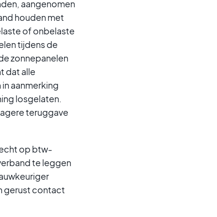
einden, aangenomen
band houden met
laste of onbelaste
elen tijdens de
 de zonnepanelen
 dat alle
 in aanmerking
ing losgelaten.
lagere teruggave
recht op btw-
 verband te leggen
nauwkeuriger
 gerust contact