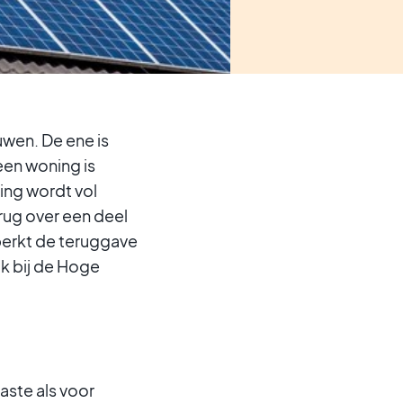
wen. De ene is
een woning is
ing wordt vol
ug over een deel
perkt de teruggave
ak bij de Hoge
ste als voor