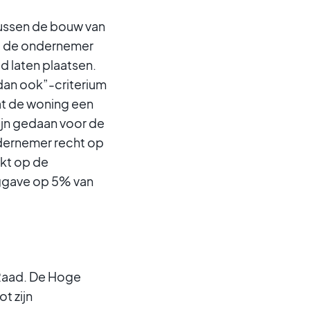
 tussen de bouw van
ou de ondernemer
d laten plaatsen.
 dan ook”-criterium
dat de woning een
ijn gedaan voor de
ondernemer recht op
ukt op de
uggave op 5% van
e Raad. De Hoge
t zijn