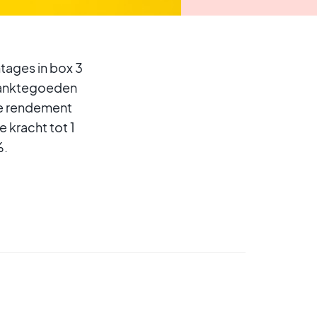
tages in box 3
 banktegoeden
ire rendement
kracht tot 1
%.