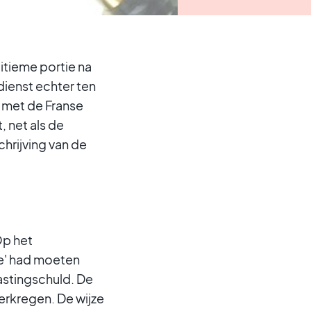
itieme portie na
dienst echter ten
 met de Franse
, net als de
chrijving van de
Op het
ie' had moeten
lastingschuld. De
erkregen. De wijze