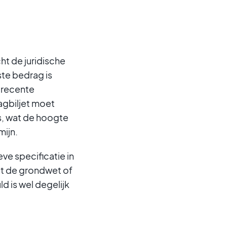
t de juridische
ste bedrag is
r recente
agbiljet moet
is, wat de hoogte
mijn.
ve specificatie in
met de grondwet of
d is wel degelijk