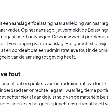
 een aanslag erfbelasting naar aanleiding van haar leg
 haar vader. Op het aanslagbiljet vermeldt de Belasting
en legaat heeft ontvangen. De vrouw vreest problemen
eist vernietiging van de aanslag. Het gerechtshof wijst
 af en oordeelt dat een administratieve fout in de oms
gheid van de aanslag tot gevolg heeft.
eve fout
 erkent dat er sprake is van een administratieve fout. 
t inderdaad ten onrechte 'legaat', waar 'legitieme port
et echter niet af aan de juistheid van de materiële be
angeslagen over hetgeen zij krachtens erfrecht heeft v