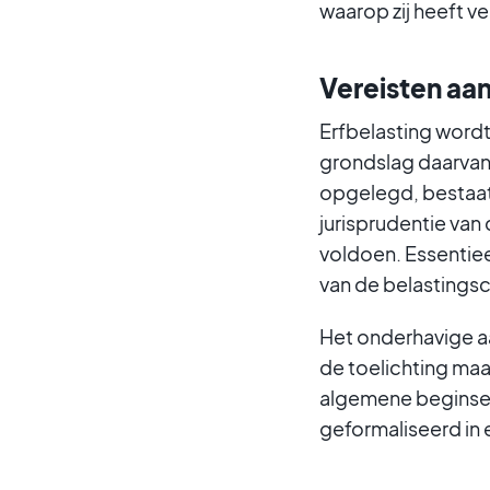
waarop zij heeft ve
Vereisten aa
Erfbelasting wordt
grondslag daarvan.
opgelegd, bestaat 
jurisprudentie van
voldoen. Essentieel
van de belastingsc
Het onderhavige aa
de toelichting maak
algemene beginsele
geformaliseerd in 