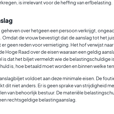
rkregen, is irrelevant voor de heffing van erfbelasting.
nslag
 geheven over hetgeen een persoon verkrijgt, ongeach
 Omdat de vrouw bevestigt dat de aanslag tot het jui
er geen reden voor vernietiging. Het hof verwijst naa
 de Hoge Raad over de eisen waaraan een geldig aansl
 is dat het biljet vermeldt wie de belastingschuldige 
huld is, hoe betaald moet worden en binnen welke ter
nslagbiljet voldoet aan deze minimale eisen. De foutie
t dit niet anders. Er is geen sprake van strijdigheid 
n van behoorlijk bestuur. De materiële belastingschul
een rechtsgeldige belastingaanslag.