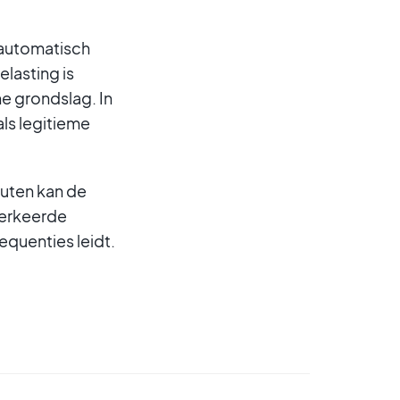
 automatisch
elasting is
he grondslag. In
ls legitieme
fouten kan de
verkeerde
equenties leidt.