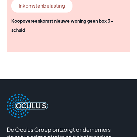
Inkomstenbelasting
Koopovereenkomst nieuwe woning geen box 3-
schuld
De Oculus Groep ontzorgt ondernemers
door hun administratie en belastingzaken