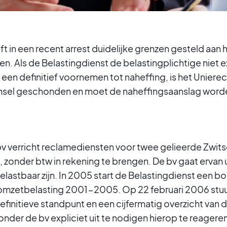
 in een recent arrest duidelijke grenzen gesteld aan
n. Als de Belastingdienst de belastingplichtige niet e
een definitief voornemen tot naheffing, is het Unierec
sel geschonden en moet de naheffingsaanslag worde
v verricht reclamediensten voor twee gelieerde Zwits
onder btw in rekening te brengen. De bv gaat ervan u
belastbaar zijn. In 2005 start de Belastingdienst een
 omzetbelasting 2001-2005. Op 22 februari 2006 stuu
definitieve standpunt en een cijfermatig overzicht van
nder de bv expliciet uit te nodigen hierop te reageren