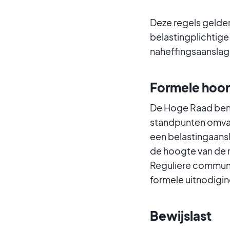
Deze regels gelde
belastingplichtige
naheffingsaanslag 
Formele hoo
De Hoge Raad bena
standpunten omvat
een belastingaansl
de hoogte van de 
Reguliere communi
formele uitnodigin
Bewijslast