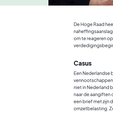
De Hoge Raad heeft
naheffingsaanslage
om te reageren op 
verdedigingsbegin
Casus
Een Nederlandse b
vennootschappen, z
niet in Nederland 
naar de aangiften
een brief met zijn 
omzetbelasting. Zo