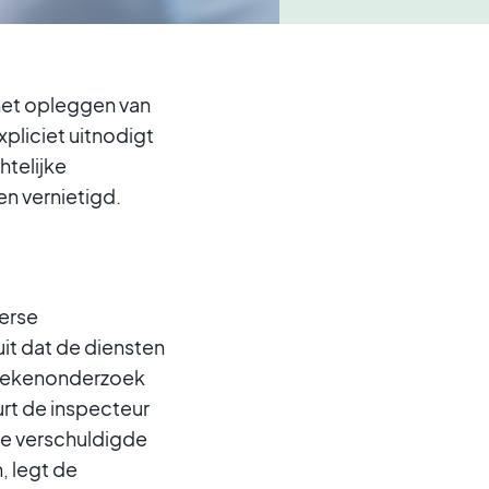
 het opleggen van
xpliciet uitnodigt
htelijke
n vernietigd.
erse
it dat de diensten
 boekenonderzoek
rt de inspecteur
 de verschuldigde
, legt de