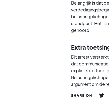
Belangrijk is dat de
verdedigingsbegin
belastingplichtige
standpunt. Het is n
gehoord.
Extra toetsi
Dit arrest versterk
dat communicatie 
expliciete uitnodi
Belastingplichtigen
argument om de re
SHARE ON :