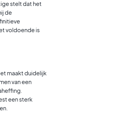
tige stelt dat het
ij de
initieve
iet voldoende is
Het maakt duidelijk
omen van een
aheffing.
est een sterk
en.