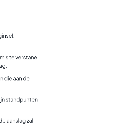
insel:
 mis te verstane
ag;
 die aan de
ijn standpunten
de aanslag zal