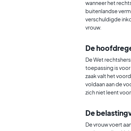
wanneer het rechts
buitenlandse vermo
verschuldigde inko
vrouw.
De hoofdregel
De Wet rechtshers
toepassing is voor 
zaak valt het voor
voldaan aan de voo
zich niet leent voo
De belasting
De vrouw voert aa