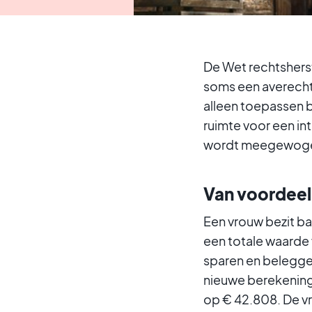
De Wet rechtshers
soms een averecht
alleen toepassen b
ruimte voor een in
wordt meegewog
Van voordeel 
Een vrouw bezit b
een totale waarde v
sparen en beleggen
nieuwe berekening
op € 42.808. De vr