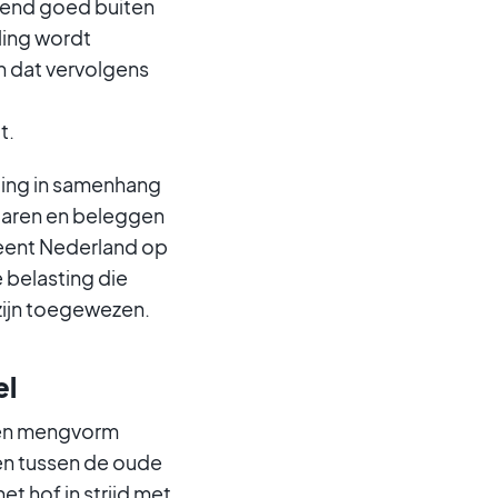
erend goed buiten
ling wordt
n dat vervolgens
t.
ting in samenhang
sparen en beleggen
leent Nederland op
 belasting die
zijn toegewezen.
el
 een mengvorm
en tussen de oude
t hof in strijd met