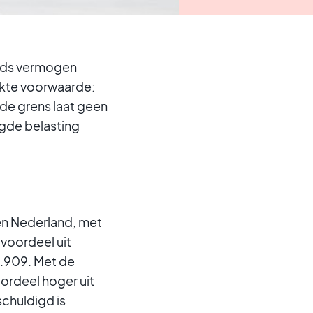
ands vermogen
ikte voorwaarde:
rde grens laat geen
igde belasting
en Nederland, met
 voordeel uit
7.909. Met de
ordeel hoger uit
schuldigd is