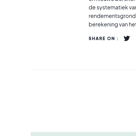
de systematiek van
rendementsgrondsla
berekening van he
SHARE ON :