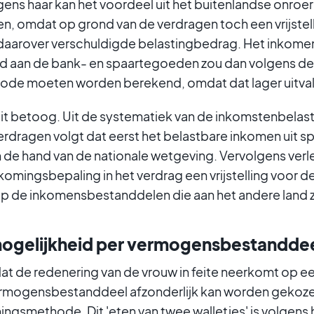
gens haar kan het voordeel uit het buitenlandse onro
n, omdat op grond van de verdragen toch een vrijstel
 daarover verschuldigde belastingbedrag. Het inkome
 aan de bank- en spaartegoeden zou dan volgens de
ode moeten worden berekend, omdat dat lager uitval
dit betoog. Uit de systematiek van de inkomstenbelas
rdragen volgt dat eerst het belastbare inkomen uit 
 de hand van de nationale wetgeving. Vervolgens ver
omingsbepaling in het verdrag een vrijstelling voor de
op de inkomensbestanddelen die aan het andere land 
ogelijkheid per vermogensbestandde
dat de redenering van de vrouw in feite neerkomt op
vermogensbestanddeel afzonderlijk kan worden gekoz
ngsmethode. Dit 'eten van twee walletjes' is volgens he