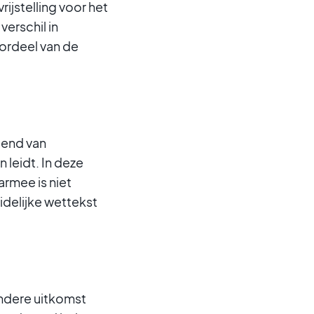
ijstelling voor het
verschil in
ordeel van de
tend van
 leidt. In deze
rmee is niet
idelijke wettekst
andere uitkomst