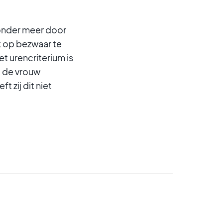
 onder meer door
k op bezwaar te
t urencriterium is
t de vrouw
 zij dit niet