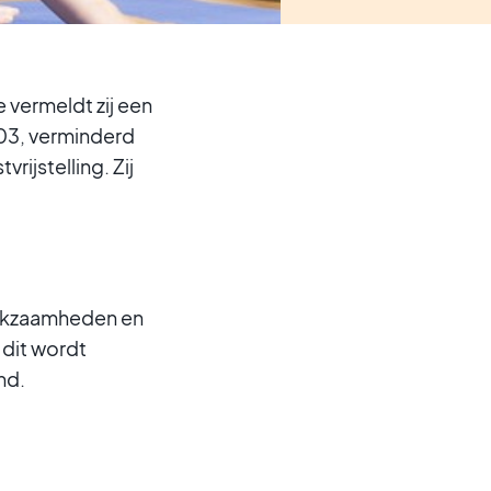
e vermeldt zij een
203, verminderd
ijstelling. Zij
werkzaamheden en
 dit wordt
nd.