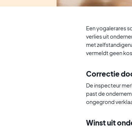
Een yogalerares sch
verlies uit ondern
met zelfstandigena
vermeldt geen kos
Correctie do
De inspecteur merk
past de ondernemer
ongegrond verklaa
Winst uit on