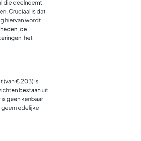
al die deelneemt
. Cruciaal is dat
ng hiervan wordt
mheden, de
teringen, het
 (van € 203) is
zichten bestaan uit
Er is geen kenbaar
t geen redelijke