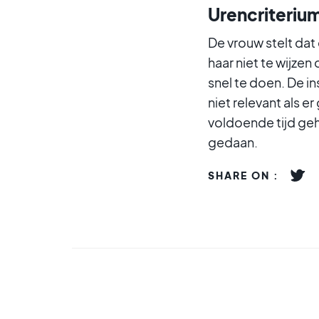
Urencriteriu
De vrouw stelt da
haar niet te wijze
snel te doen. De i
niet relevant als 
voldoende tijd geh
gedaan.
SHARE ON :