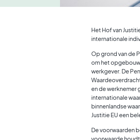
Het Hof van Justi
internationale ind
Op grond van de P
om het opgebouwde
werkgever. De Pen
Waardeoverdracht i
en de werknemer g
internationale waa
binnenlandse waar
Justitie EU een be
De voorwaarden be
voorwaarde houdt 