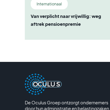
Internationaal
Van verplicht naar vrijwillig: weg
aftrek pensioenpremie
De Oculus Groep ontzorgt ondernemers
door hun administratie en belastingzaken