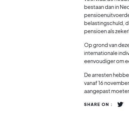
bestaan dan in Ne
pensioenuitvoerde
belastingschuld, di
pensioen als zeke
Op grond van deze 
internationale in
eenvoudiger om ee
De arresten hebbe
vanaf 16 november 
aangepast moeten
SHARE ON :