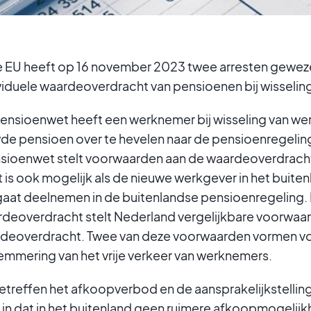
tie EU heeft op 16 november 2023 twee arresten gewez
ividuele waardeoverdracht van pensioenen bij wisselin
ensioenwet heeft een werknemer bij wisseling van wer
 pensioen over te hevelen naar de pensioenregelin
sioenwet stelt voorwaarden aan de waardeoverdrach
s ook mogelijk als de nieuwe werkgever in het buiten
aat deelnemen in de buitenlandse pensioenregeling. 
rdeoverdracht stelt Nederland vergelijkbare voorwaard
deoverdracht. Twee van deze voorwaarden vormen vo
lemmering van het vrije verkeer van werknemers.
treffen het afkoopverbod en de aansprakelijkstelling
in dat in het buitenland geen ruimere afkoopmogeli