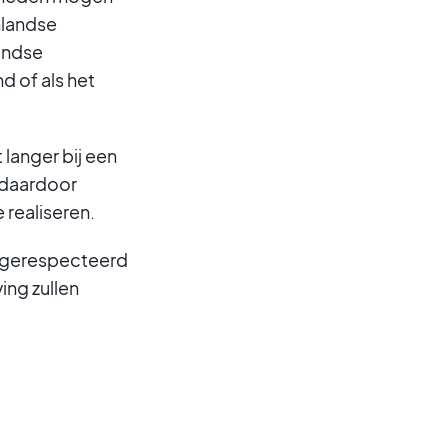
nlandse
andse
d of als het
langer bij een
 daardoor
realiseren.
t gerespecteerd
ing zullen